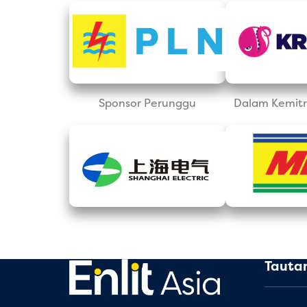
Sponsor Perunggu
Dalam Kemitr
Tauta