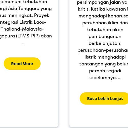
memenuhi kebutuhan
persimpangan jalan y
rgi Asia Tenggara yang
kritis. Ketika kawasan 
rus meningkat, Proyek
menghadapi keharus
Integrasi Listrik Laos-
perubahan iklim dan
Thailand-Malaysia-
kebutuhan akan
gapura (LTMS-PIP) akan
pembangunan
...
berkelanjutan,
perusahaan-perusaha
listrik menghadapi
tantangan yang bel
Read More
pernah terjadi
sebelumnya. ...
Baca Lebih Lanjut