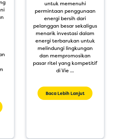
ang
untuk memenuhi
ini
menin
permintaan penggunaan
an
akan l
energi bersih dari
sistem
pelanggan besar sekaligus
se
menarik investasi dalam
infr
energi terbarukan untuk
haru
melindungi lingkungan
an
meng
dan mempromosikan
sat
pasar ritel yang kompetitif
um
di Vie ...
m
Baca Lebih Lanjut
B