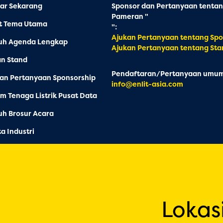
ar Sekarang
Sponsor dan Pertanyaan tenta
Pameran "
at Tema Utama
":
Ajukan Pertanyaan tentang Spo
uh Agenda Lengkap
Ajukan Pertanyaan tentang Sta
an Stand
Pendaftaran/Pertanyaan umum
an Pertanyaan Sponsorship
info@enlit-asia.com
m Tenaga Listrik Pusat Data
h Brosur Acara
ta Industri
Lokas