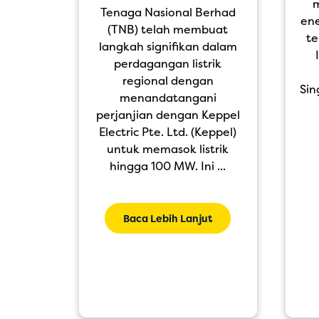
tober,
Tenaga Nasional Berhad
ene
sional
(TNB) telah membuat
te
lai di
langkah signifikan dalam
an
perdagangan listrik
ri 400
regional dengan
Sin
asi di
menandatangani
luruh
perjanjian dengan Keppel
rensi
Electric Pte. Ltd. (Keppel)
untuk memasok listrik
hingga 100 MW. Ini ...
ut
Baca Lebih Lanjut