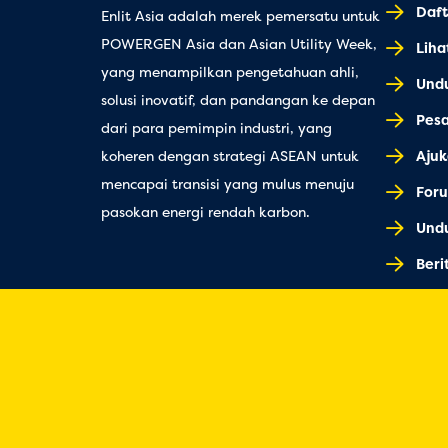
Daft
Enlit Asia adalah merek pemersatu untuk
POWERGEN Asia dan Asian Utility Week,
Lih
yang menampilkan pengetahuan ahli,
Und
solusi inovatif, dan pandangan ke depan
Pes
dari para pemimpin industri, yang
Ajuk
koheren dengan strategi ASEAN untuk
mencapai transisi yang mulus menuju
Foru
pasokan energi rendah karbon.
Undu
Beri