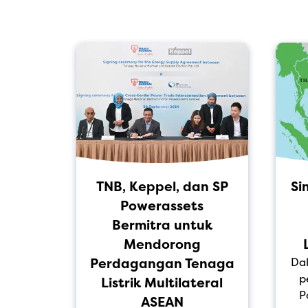
ara
TNB, Keppel, dan SP
Si
ut
Powerassets
n 2
Bermitra untuk
an
Mendorong
untuk
Perdagangan Tenaga
Da
p
'
Listrik Multilateral
P
ASEAN
4