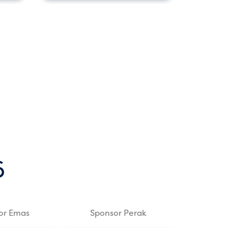
a
6
or Emas
Sponsor Perak