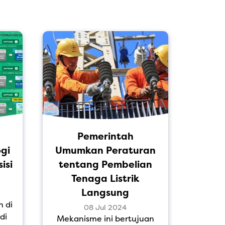
Pemerintah
Men
gi
Umumkan Peraturan
Ke
isi
tentang Pembelian
Me
Tenaga Listrik
S
Langsung
n di
T
08 Jul 2024
di
lengk
Mekanisme ini bertujuan