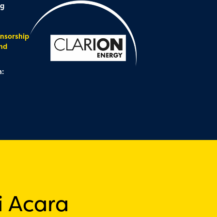
ng
nsorship
nd
:
i Acara