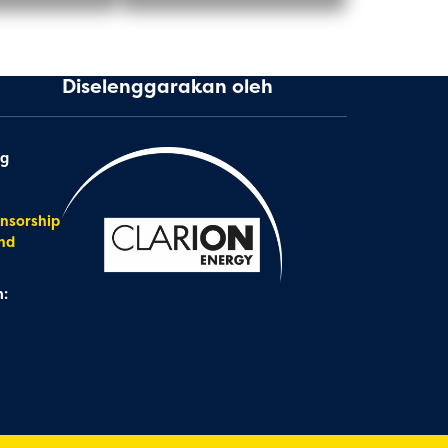
Diselenggarakan oleh
ng
nsorship
nd
: