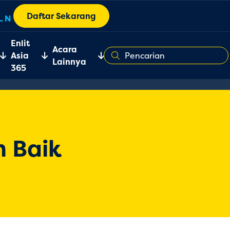
Daftar Sekarang
Enlit
Acara
Asia
Lainnya
365
h Baik