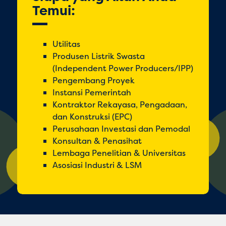
Temui:
Utilitas
Produsen Listrik Swasta
(Independent Power Producers/IPP)
Pengembang Proyek
Instansi Pemerintah
Kontraktor Rekayasa, Pengadaan,
dan Konstruksi (EPC)
Perusahaan Investasi dan Pemodal
Konsultan & Penasihat
Lembaga Penelitian & Universitas
Asosiasi Industri & LSM