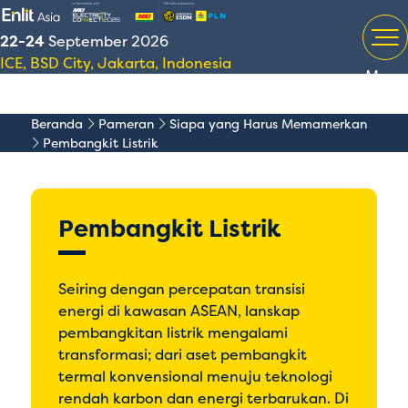
22-24
September 2026
ICE, BSD City, Jakarta, Indonesia
Menu
Beranda
Pameran
Siapa yang Harus Memamerkan
Pembangkit Listrik
Pembangkit Listrik
Seiring dengan percepatan transisi
energi di kawasan ASEAN, lanskap
pembangkitan listrik mengalami
transformasi; dari aset pembangkit
termal konvensional menuju teknologi
rendah karbon dan energi terbarukan. Di