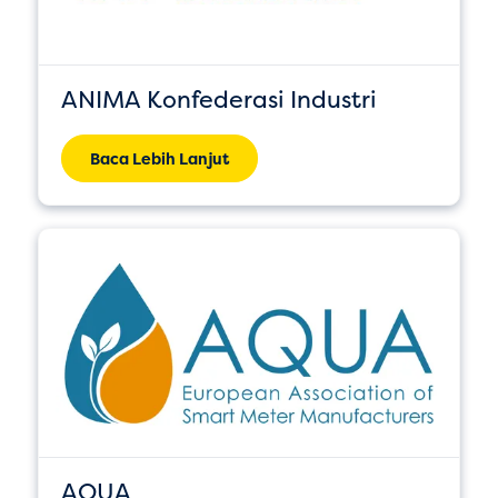
ANIMA Konfederasi Industri
Baca Lebih Lanjut
AQUA