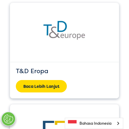
T&D Eropa
Baca Lebih Lanjut
Bahasa Indonesia
Bahasa Indonesia
Bahasa Indonesia
Bahasa Indonesia
Bahasa Indonesia
Bahasa Indonesia
Bahasa Indonesia
Bahasa Indonesia
Bahasa Indonesia
Bahasa Indonesia
Bahasa Indonesia
Bahasa Indonesia
Bahasa Indonesia
Bahasa Indonesia
Bahasa Indonesia
Bahasa Indonesia
Bahasa Indonesia
Bahasa Indonesia
Bahasa Indonesia
Bahasa Indonesia
Bahasa Indonesia
Bahasa Indonesia
Bahasa Indonesia
Bahasa Indonesia
Bahasa Indonesia
Bahasa Indonesia
Bahasa Indonesia
Bahasa Indonesia
Bahasa Indonesia
Bahasa Indonesia
Bahasa Indonesia
Bahasa Indonesia
Bahasa Indonesia
Bahasa Indonesia
Bahasa Indonesia
Bahasa Indonesia
Bahasa Indonesia
Bahasa Indonesia
Bahasa Indonesia