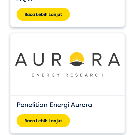
Baca Lebih Lanjut
Penelitian Energi Aurora
Baca Lebih Lanjut