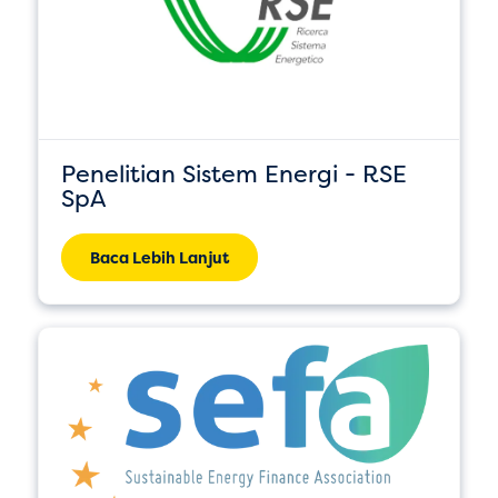
Penelitian Sistem Energi - RSE
SpA
Baca Lebih Lanjut