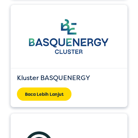
Kluster BASQUENERGY
Baca Lebih Lanjut