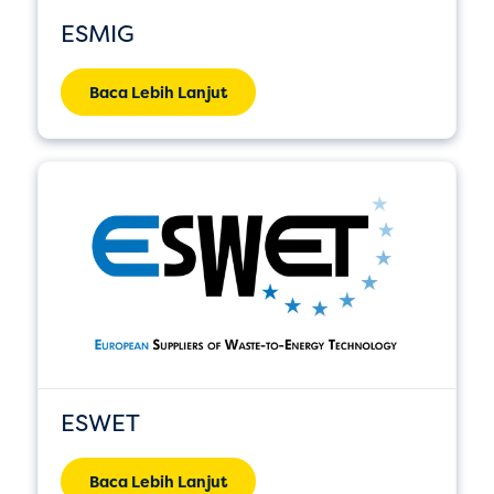
ESMIG
Baca Lebih Lanjut
ESWET
Baca Lebih Lanjut