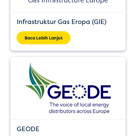
Infrastruktur Gas Eropa (GIE)
Baca Lebih Lanjut
GEODE