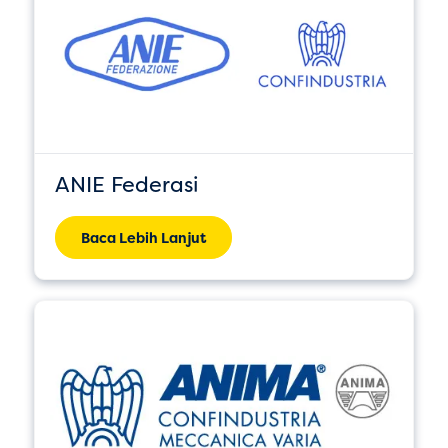
ANIE Federasi
Baca Lebih Lanjut