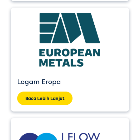
Logam Eropa
Baca Lebih Lanjut