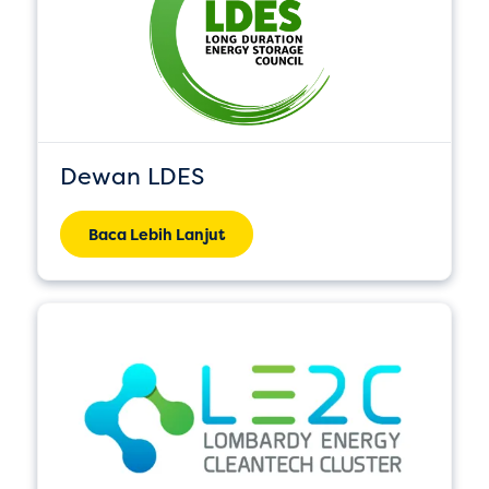
Dewan LDES
Baca Lebih Lanjut