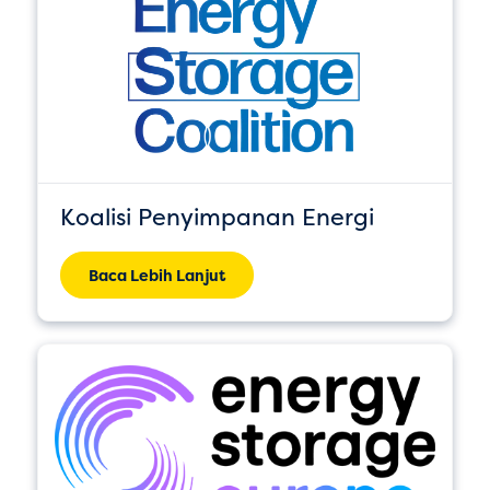
Koalisi Penyimpanan Energi
Baca Lebih Lanjut