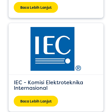
Baca Lebih Lanjut
IEC - Komisi Elektroteknika
Internasional
Baca Lebih Lanjut