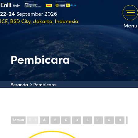
22-24
September 2026
ICE, BSD City, Jakarta, Indonesia
Menu
Pembicara
Beranda
Pembicara
Semua
0 - 9
A
B
C
D
E
F
G
H
I