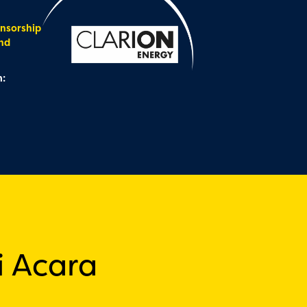
nsorship
nd
:
i Acara