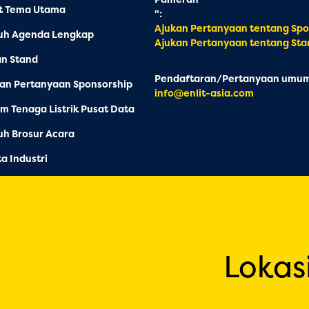
at Tema Utama
":
Ajukan Pertanyaan tentang Spo
uh Agenda Lengkap
Ajukan Pertanyaan tentang Sta
an Stand
Pendaftaran/Pertanyaan umum
an Pertanyaan Sponsorship
info@enlit-asia.com
m Tenaga Listrik Pusat Data
h Brosur Acara
ta Industri
Lokas