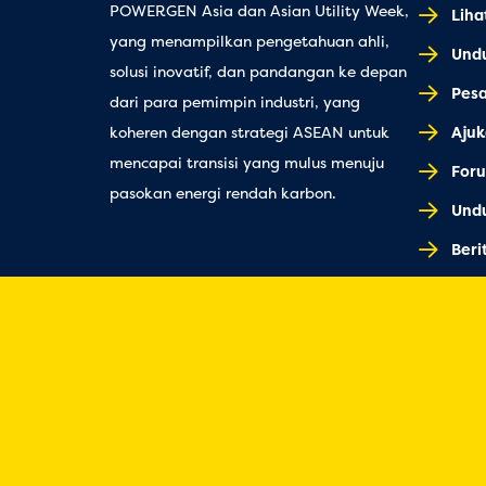
POWERGEN Asia dan Asian Utility Week,
Lih
yang menampilkan pengetahuan ahli,
Und
solusi inovatif, dan pandangan ke depan
Pes
dari para pemimpin industri, yang
Ajuk
koheren dengan strategi ASEAN untuk
mencapai transisi yang mulus menuju
Foru
pasokan energi rendah karbon.
Undu
Beri