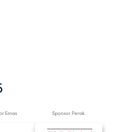
a
6
or Emas
Sponsor Perak