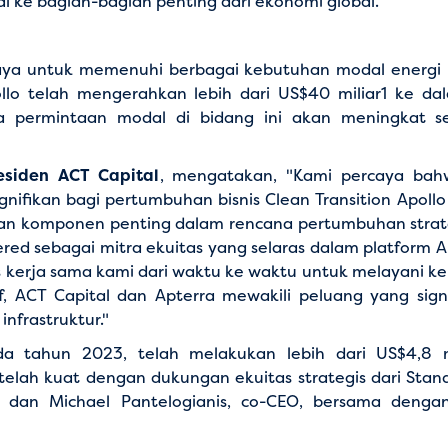
 ke bagian-bagian penting dari ekonomi global."
paya untuk memenuhi berbagai kebutuhan modal energi be
llo telah mengerahkan lebih dari US$40 miliar1 ke dala
wa permintaan modal di bidang ini akan meningkat se
esiden ACT Capital
, mengatakan, "Kami percaya bah
nifikan bagi pertumbuhan bisnis Clean Transition Apoll
akan komponen penting dalam rencana pertumbuhan strat
ed sebagai mitra ekuitas yang selaras dalam platform
kerja sama kami dari waktu ke waktu untuk melayani k
tif, ACT Capital dan Apterra mewakili peluang yang sig
nfrastruktur."
pada tahun 2023, telah melakukan lebih dari US$4,8 m
lah kuat dengan dukungan ekuitas strategis dari Stand
O, dan Michael Pantelogianis, co-CEO, bersama den