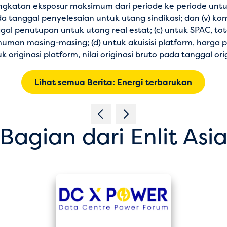
ningkatan eksposur maksimum dari periode ke periode un
ada tanggal penyelesaian untuk utang sindikasi; dan (v) k
al penutupan untuk utang real estat; (c) untuk SPAC, tot
man masing-masing; (d) untuk akuisisi platform, harga 
riginasi platform, nilai originasi bruto pada tanggal orig
Lihat semua Berita: Energi terbarukan
Bagian dari Enlit Asi