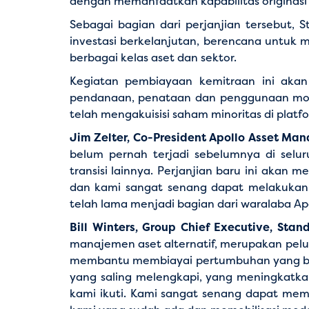
dengan memanfaatkan kapabilitas originasi d
Sebagai bagian dari perjanjian tersebut, S
investasi berkelanjutan, berencana untuk m
berbagai kelas aset dan sektor.
Kegiatan pembiayaan kemitraan ini akan 
pendanaan, penataan dan penggunaan modal
telah mengakuisisi saham minoritas di platf
Jim Zelter, Co-President Apollo Asset M
belum pernah terjadi sebelumnya di seluru
transisi lainnya. Perjanjian baru ini akan
dan kami sangat senang dapat melakukann
telah lama menjadi bagian dari waralaba Apo
Bill Winters, Group Chief Executive, Sta
manajemen aset alternatif, merupakan pelua
membantu membiayai pertumbuhan yang berk
yang saling melengkapi, yang meningkatk
kami ikuti. Kami sangat senang dapat me