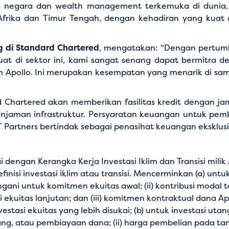
tas negara dan wealth management terkemuka di dunia
, Afrika dan Timur Tengah, dengan kehadiran yang kuat
g di Standard Chartered
, mengatakan: "Dengan pertum
at di sektor ini, kami sangat senang dapat bermitra de
im Apollo. Ini merupakan kesempatan yang menarik di 
rd Chartered akan memberikan fasilitas kredit dengan j
jaman infrastruktur. Persyaratan keuangan untuk pemb
T Partners bertindak sebagai penasihat keuangan eksklusi
i dengan Kerangka Kerja Investasi Iklim dan Transisi mili
 investasi iklim atau transisi. Mencerminkan (a) untuk inv
ni untuk komitmen ekuitas awal; (ii) kontribusi modal 
 ekuitas lanjutan; dan (iii) komitmen kontraktual dana A
si ekuitas yang lebih disukai; (b) untuk investasi utang: 
udang, atau pembiayaan dana; (ii) harga pembelian pada t