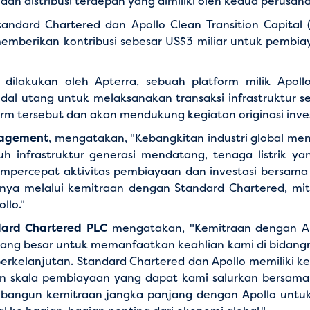
an distribusi terdepan yang dimiliki oleh kedua perusah
tandard Chartered dan Apollo Clean Transition Capital 
emberikan kontribusi sebesar US$3 miliar untuk pembiaya
dilakukan oleh Apterra, sebuah platform milik Apol
 utang untuk melaksanakan transaksi infrastruktur se
orm tersebut dan akan mendukung kegiatan originasi inve
anagement
, mengatakan, "Kebangkitan industri global m
h infrastruktur generasi mendatang, tenaga listrik ya
 mempercepat aktivitas pembiayaan dan investasi bersama
ya melalui kemitraan dengan Standard Chartered, mi
llo."
ndard Chartered PLC
mengatakan, "Kemitraan dengan Apo
ng besar untuk memanfaatkan keahlian kami di bidangnya
elanjutan. Standard Chartered dan Apollo memiliki kem
an skala pembiayaan yang dapat kami salurkan bersama
mbangun kemitraan jangka panjang dengan Apollo untu