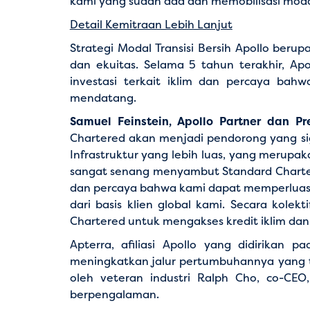
kami yang sudah ada dan memobilisasi modal
Detail Kemitraan Lebih Lanjut
Strategi Modal Transisi Bersih Apollo beru
dan ekuitas. Selama 5 tahun terakhir, Apo
investasi terkait iklim dan percaya bah
mendatang.
Samuel Feinstein, Apollo Partner dan Pr
Chartered akan menjadi pendorong yang sig
Infrastruktur yang lebih luas, yang merup
sangat senang menyambut Standard Charter
dan percaya bahwa kami dapat memperluas 
dari basis klien global kami. Secara kolek
Chartered untuk mengakses kredit iklim dan i
Apterra, afiliasi Apollo yang didirikan 
meningkatkan jalur pertumbuhannya yang te
oleh veteran industri Ralph Cho, co-CE
berpengalaman.