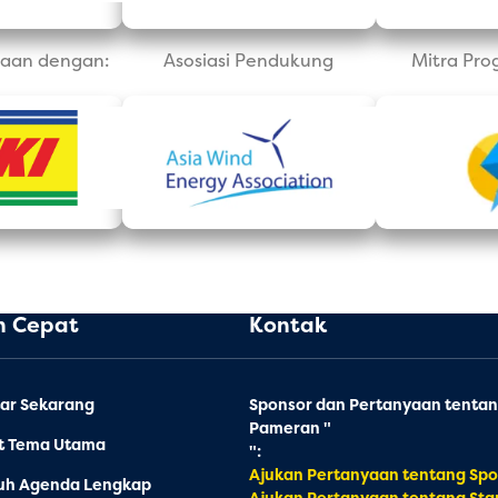
aan dengan:
Asosiasi Pendukung
Mitra Pro
n Cepat
Kontak
ar Sekarang
Sponsor dan Pertanyaan tenta
Pameran "
at Tema Utama
":
Ajukan Pertanyaan tentang Spo
uh Agenda Lengkap
Ajukan Pertanyaan tentang Sta