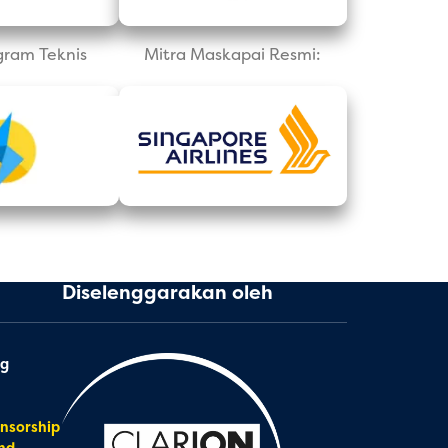
gram Teknis
Mitra Maskapai Resmi:
Diselenggarakan oleh
ng
nsorship
nd