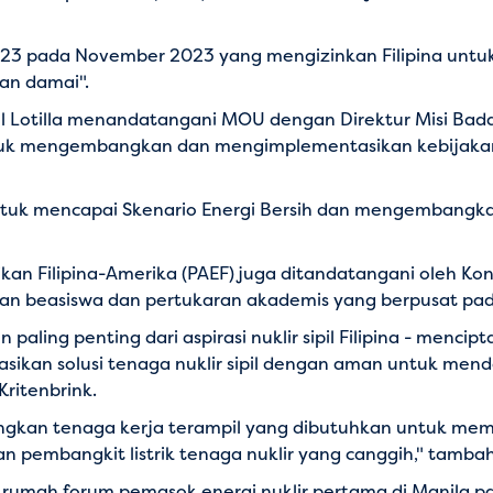
n 123 pada November 2023 yang mengizinkan Filipina un
aan damai".
el Lotilla menandatangani MOU dengan Direktur Misi Ba
ntuk mengembangkan dan mengimplementasikan kebijakan e
tuk mencapai Skenario Energi Bersih dan mengembangkan 
n Filipina-Amerika (PAEF) juga ditandatangani oleh Kon
an beasiswa dan pertukaran akademis yang berpusat pada n
 paling penting dari aspirasi nuklir sipil Filipina - men
an solusi tenaga nuklir sipil dengan aman untuk men
Kritenbrink.
gkan tenaga kerja terampil yang dibutuhkan untuk memba
pembangkit listrik tenaga nuklir yang canggih," tamba
uan rumah forum pemasok energi nuklir pertama di Manila 