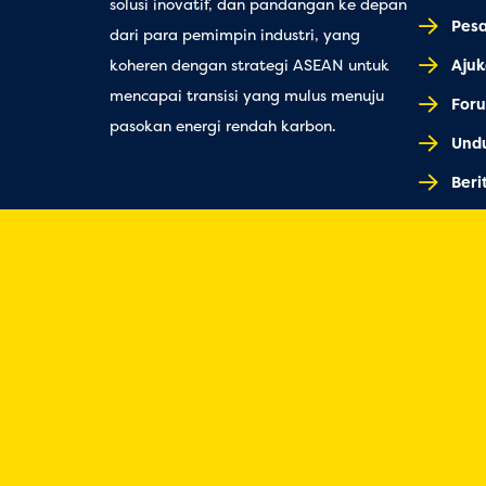
solusi inovatif, dan pandangan ke depan
Pes
dari para pemimpin industri, yang
Ajuk
koheren dengan strategi ASEAN untuk
mencapai transisi yang mulus menuju
Foru
pasokan energi rendah karbon.
Undu
Beri