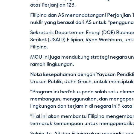
atas Perjanjian 123.
Filipina dan AS menandatangani Perjanjia
nuklir yang berasal dari AS untuk "penggun
Sekretaris Departemen Energi (DOE) Rapha
Serikat (USAID) Filipina, Ryan Washburn, u
Filipina.
MOU ini juga mendukung strategi negara un
ramah lingkungan.
Nota kesepahaman dengan Yayasan Pendidika
Urusan Publik, John Groch, untuk menciptak
"Program ini berfokus pada salah satu elemen
membangun, menggunakan, dan mengoperasik
lingkungan dan terjamin di negara ini," kata 
"Hal ini akan membantu Filipina mengemban
termasuk kemampuan untuk mengoperasikan 
Selain itu, AS dan Filipina akan menjadi t