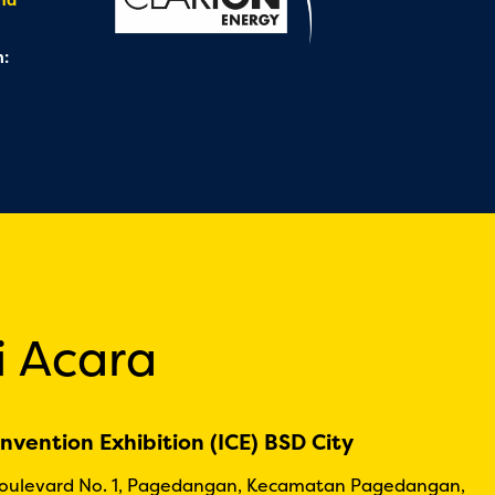
:
i Acara
nvention Exhibition (ICE) BSD City
Boulevard No. 1, Pagedangan, Kecamatan Pagedangan,