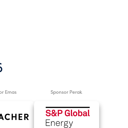
6
or Emas
Sponsor Perak