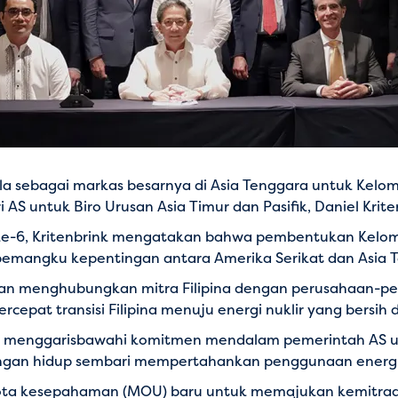
la sebagai markas besarnya di Asia Tenggara untuk Kelompo
S untuk Biro Urusan Asia Timur dan Pasifik, Daniel Kritenb
) ke-6, Kritenbrink mengatakan bahwa pembentukan Kelompok
pemangku kepentingan antara Amerika Serikat dan Asia 
akan menghubungkan mitra Filipina dengan perusahaan-pe
cepat transisi Filipina menuju energi nuklir yang bersih 
ini menggarisbawahi komitmen mendalam pemerintah AS 
ngan hidup sembari mempertahankan penggunaan energi nu
ota kesepahaman (MOU) baru untuk memajukan kemitraan 