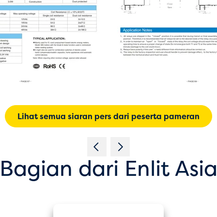
Lihat semua siaran pers dari peserta pameran
Bagian dari Enlit Asi