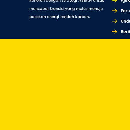
Ajuk
koheren dengan strategi ASEAN untuk
mencapai transisi yang mulus menuju
Foru
pasokan energi rendah karbon.
Undu
Beri