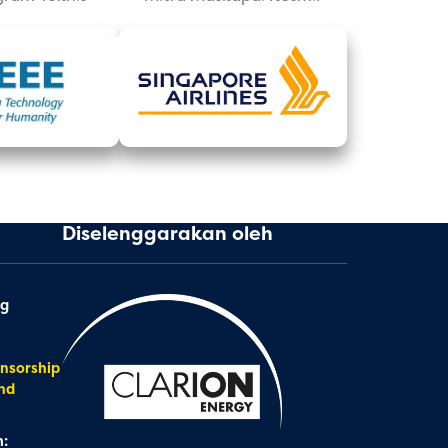
Diselenggarakan oleh
ng
nsorship
nd
: