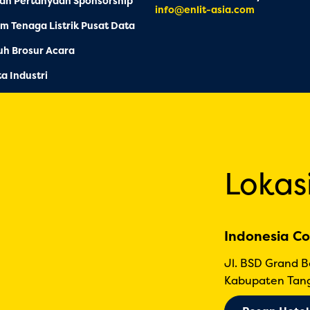
an Pertanyaan Sponsorship
info@enlit-asia.com
m Tenaga Listrik Pusat Data
h Brosur Acara
ta Industri
Lokas
Indonesia Co
Jl. BSD Grand 
Kabupaten Tang