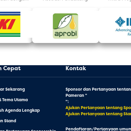
n Cepat
Kontak
ar Sekarang
Sponsor dan Pertanyaan tenta
Pameran "
at Tema Utama
":
Ajukan Pertanyaan tentang Spo
uh Agenda Lengkap
Ajukan Pertanyaan tentang Sta
an Stand
Pendaftaran/Pertanyaan umum