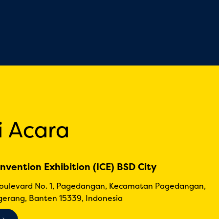
i Acara
nvention Exhibition (ICE) BSD City
Boulevard No. 1, Pagedangan, Kecamatan Pagedangan,
erang, Banten 15339, Indonesia