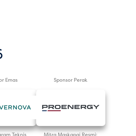
6
or Emas
Sponsor Perak
gram Teknis
Mitra Maskapai Resmi: