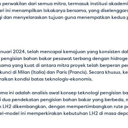
perwakilan dari semua mitra, termasuk institusi akadem
 hari ini menampilkan lokakarya bersama, yang diselengg
gi dan menyelaraskan tujuan guna menempatkan kedua pr
Januari 2024, telah mencapai kemajuan yang konsisten 
m pengisian bahan bakar pesawat terbang dengan hidrogen
a sama yang kuat di antara mitra proyek telah berperan 
nci di Milan (Italia) dan Paris (Prancis). Secara khusus, 
raikan kondisi batas teknologis-ekonomis.
 ini adalah analisis awal konsep teknologi pengisian bah
i dua pendekatan pengisian bahan bakar yang berbeda, 
taan LH2 dikembangkan, dengan mempertimbangkan rute 
del-model ini memperkirakan kebutuhan LH2 di masa dep