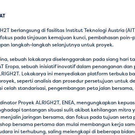
AT
berlangsung di fasilitas Institut Teknologi Austria (AIT
erfokus pada tinjauan kemajuan kunci, pembahasan poin
apan langkah-langkah selanjutnya untuk proyek.
a, sebuah lokakarya diselenggarakan pada siang hari tan
 Eropa, sebuah inisiatif inovatif dalam penanganan dan
RIGH2T. Lokakarya ini menyediakan platform terbuka ba
 proyek, seperti analisis dan prosedur persetujuan untuk 
asi celah standarisasi, pengembangan peta jalan bersama
oordinator Proyek ALRIGH2T, ENEA, mengungkapkan kepuasa
ghadapi tantangan situasi sulit akibat kehilangan mitr
menjalin jaringan bersama, dan fokus pada tujuan serta 
hop bersama pertama dan mulai membangun kerja sama 
ara ini terhubung, saling melengkapi di beberapa bidan