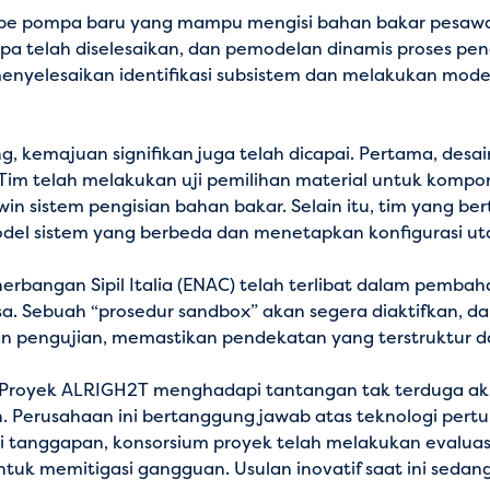
pe pompa baru yang mampu mengisi bahan bakar pesawat
pa telah diselesaikan, dan pemodelan dinamis proses p
 menyelesaikan identifikasi subsistem dan melakukan mod
, kemajuan signifikan juga telah dicapai. Pertama, desa
i. Tim telah melakukan uji pemilihan material untuk ko
twin sistem pengisian bahan bakar. Selain itu, tim yang b
del sistem yang berbeda dan menetapkan konfigurasi uta
erbangan Sipil Italia (ENAC) telah terlibat dalam pembah
. Sebuah “prosedur sandbox” akan segera diaktifkan, dan
an pengujian, memastikan pendekatan yang terstruktur d
 Proyek ALRIGH2T menghadapi tantangan tak terduga akib
n. Perusahaan ini bertanggung jawab atas teknologi pert
ai tanggapan, konsorsium proyek telah melakukan evalua
f untuk memitigasi gangguan. Usulan inovatif saat ini s